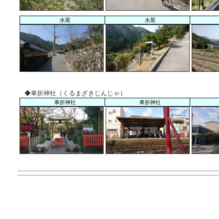
水尾
水尾
◆車折神社（くるまざきじんじゃ）
車折神社
車折神社