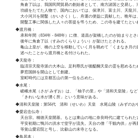
角倉了以は、我国民間貿易の創始者として、南方諸国と交易し、
功績をたてた人物で、国内においては、保津川、富士川、天龍川
大小河川を開鑿（かいさく）し、舟運の便益に貢献した。晩年は
開鑿工事に関係した人々の菩提を弔うため、この寺を建てたとい
◆渡月橋：
承和年間（834年 - 848年）に僧、道昌が架橋したのが始まりと
後年に角倉了以（すみのくらりょうい）が架けたとされる。
亀山上皇が、橋の上空を移動していく月を眺めて「くまなき月の
述べたことから渡月橋と名付けられた。
◆天龍寺：
臨済宗天龍寺派の大本山。足利尊氏が後醍醐天皇の霊を慰めるため、
夢窓国師を開山として創建。
室町時代には京都五山の第一位を占めた。
◆水尾：
嵯峨水尾（さが みずお）は、「柚子の里」や「清和天皇陵」など
「きれいな水が湧く所」という意味がある。
◆清和天皇陵：第56代 清和（せいわ）天皇 水尾山陵（みずのお
◆愛宕念仏寺：
天台宗。稱徳天皇開基。もとは東山の地に奈良時代に建てられた
平安初期に鴨川の洪水で堂宇が流失。天台の僧「千観内供」が再
等覚山愛宕院と号し、比叡山の末寺となる。
◆鳥居本：