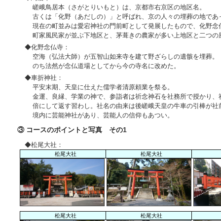
嵯峨鳥居本（さがとりいもと）は、京都市右京区の地区名。
古くは「化野（あだしの）」と呼ばれ、京の人々の埋葬の地であ
現在の町並みは愛宕神社の門前町として発展したもので、化野念
町家風民家が並ぶ下地区と、茅葺きの農家が多い上地区と二つの
◆化野念仏寺：
空海（弘法大師）が五智山如来寺を建て野ざらしの遺骸を埋葬。
のち法然が念仏道場としてから今の寺名に改めた。
◆車折神社：
平安末期、天皇に仕えた儒学者清原頼業を祭る。
金運、良縁、学業の神で、参詣者は祈念神石を社務所で授かり、
倍にして返す習わし。社名の由来は後嵯峨天皇の牛車の引棒が社
境内に芸能神社があり、芸能人の信仰もあつい。
③ コースのポイントと写真 その1
◆松尾大社：
松尾大社
松尾大社
松尾大社
松尾大社