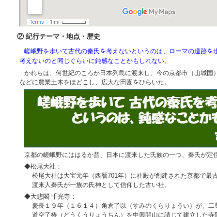
② 紀行テーマ・地点・歴史
嵯峨野を歩いて古代の秦氏を考えないというのは、ローマの遺跡を
考えないのと同じぐらいに鈍感なことかもしれない。
かれらは、何世紀のころか日本列島に渡来し、今の京都市（山城国
などに農業土木をほどこし、広大な田園をひらいた。 ・
京都の嵯峨野にははるか昔、日本に渡来した氏族の一つ、秦氏が定
◆松尾大社：
松尾大社は大宝元年（西暦701年）に社殿が創建された京都で最
渡来人秦氏が一族の氏神として信仰した古い社。
◆大悲閣 千光寺：
慶長１９年（１６１４）角倉了以（すみのくらりょうい）が、二
道空了椿（どうくうりょうちん）を中興開山に請じて建立した寺