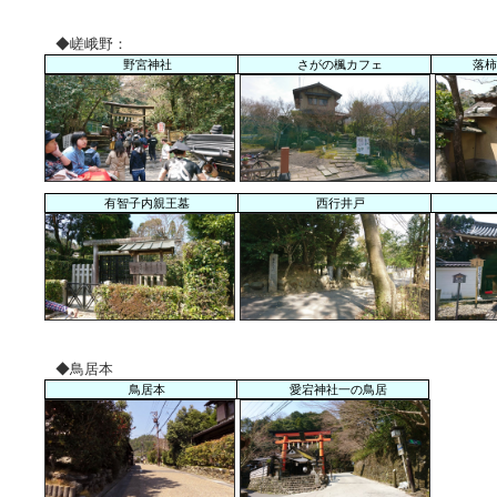
◆嵯峨野：
野宮神社
さがの楓カフェ
落柿
有智子内親王墓
西行井戸
◆鳥居本
鳥居本
愛宕神社一の鳥居