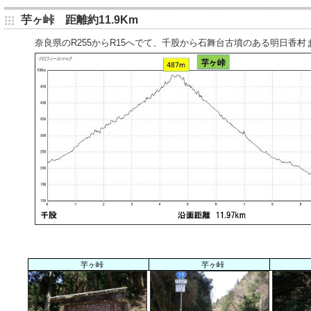
芋ヶ峠 距離約11.9Km
奈良県のR255からR15へでて、千股から石舞台古墳のある明日香村ま
芋ヶ峠
芋ヶ峠