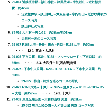
29-014 近鉄桜井駅～談山神社～津風呂湖～宇陀松山～近鉄桜井
駅 約42km
近鉄桜井駅～談山神社～津風呂湖～宇陀松山～近鉄桜井駅の
コース写真
談山神社の写真
29-016 天川村一周-1＆2 約32km/約51km
天川村一周のコース写真
29-017 R168大塔～R49～川合～R53～R168大塔 約50km
・・・ 12-1. 五条・大塔村
29-025 下市口駅～R39～R168～フルーツロード～下市口駅 約
35km
・・・ 8-3. 大和丹生川(西吉野)街道
29-0251 下市中央公園～R20～R138～R137～下市中央公園 約
30km
29-0251 柿山・柿畑を巡るコースの写真
29-027 R168 大塔～十津川～R425～池原ダム～R169～R309～R53
～大塔 約157km
・・・ 12-2. 十津川
29-032 馬見丘陵公園～大和郡山城 周遊 約32km
29-032 馬見丘陵公園～大和郡山城 周遊 コース写真