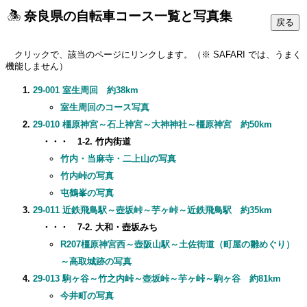
奈良県の自転車コース一覧と写真集
クリックで、該当のページにリンクします。（※ SAFARI では、うまく
機能しません）
29-001 室生周回 約38km
室生周回のコース写真
29-010 橿原神宮～石上神宮～大神神社～橿原神宮 約50km
・・・ 1-2. 竹内街道
竹内・当麻寺・二上山の写真
竹内峠の写真
屯鶴峯の写真
29-011 近鉄飛鳥駅～壺坂峠～芋ヶ峠～近鉄飛鳥駅 約35km
・・・ 7-2. 大和・壺坂みち
R207橿原神宮西～壺阪山駅～土佐街道（町屋の雛めぐり）
～高取城跡の写真
29-013 駒ヶ谷～竹之内峠～壺坂峠～芋ヶ峠～駒ヶ谷 約81km
今井町の写真